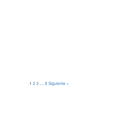
Yunque
siempre
tendrá
necesidad
de
engañar
a la
Jerarquía
1
2
3
…
8
Siguiente »