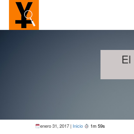
El
enero 31, 2017 |
Inicio
1m 59s