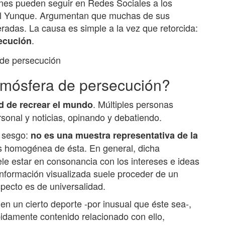
es pueden seguir en Redes Sociales a los
e El Yunque. Argumentan que muchas de sus
adas. La causa es simple a la vez que retorcida:
.
ecución
tmósfera de persecución?
. Múltiples personas
d de recrear el mundo
sonal y noticias, opinando y debatiendo.
n sesgo:
no es una muestra representativa de la
s homogénea de ésta. En general, dicha
ele estar en consonancia con los intereses e ideas
información visualizada suele proceder de un
specto es de universalidad.
n un cierto deporte -por inusual que éste sea-,
pidamente contenido relacionado con ello,