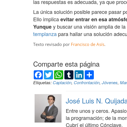
las respuestas es adecuada, ya que proce
La única solución posible parece pasar 
Ello implica
evitar entrar en esa atmósfe
y buscar una visión amplia de la
Yunque
templanza
para hallar una solución adecua
Texto revisado por
Francisco de Asís
.
Comparte esta página
Facebook
Twitter
WhatsApp
Tumblr
LinkedIn
Compartir
Etiquetas:
Captación
,
Confrontación
,
Jóvenes
,
Man
José Luis N. Quijad
Entre unos y ceros. Apasio
la programación; de la mont
Cubrí el último Cónclave.