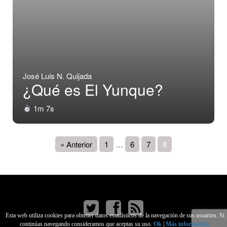
José Luis N. Quijada
¿Qué es El Yunque?
1m 7s
« Anterior
1
…
6
7
8
Esta web utiliza cookies para obtener datos estadísticos de la navegación de sus usuarios. Si
continúas navegando consideramos que aceptas su uso.
Ok
|
Más información