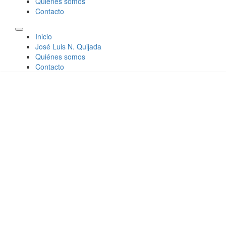
Quiénes somos
Contacto
Inicio
José Luis N. Quijada
Quiénes somos
Contacto
José Luis N.
Quijada
El
Yunque
internacionaliza
los
conflictos
José Luis N.
Quijada