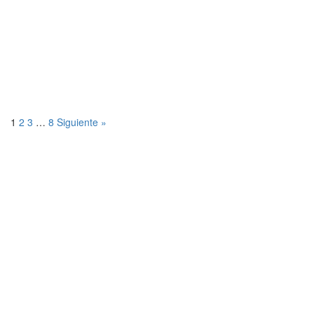
de
engañar
a la
Jerarquía
1
2
3
…
8
Siguiente »