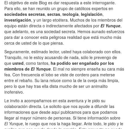
El objetivo de este Blog es dar respuesta a este interrogante.
Para ello, se han reunido un grupo de católicos expertos en
sociedades secretas
,
sectas
,
teología
,
legislación
,
investigación
, y un largo etcétera. Muchos de los miembros del
equipo están directa o indirectamente afectados por
El Yunque
,
que adelanto, es una sociedad secreta. Hemos aunado esfuerzos
para dar a conocer esta peligrosa realidad que está mucho más
cerca de usted de lo que piensa.
Seguramente, estimado lector, usted haya colaborado con ellos.
Tranquilo, no le estoy acusando de nada, sólo le prevengo de
que
usted
, como tantos,
ha podido ser engañado por los
miembros de
El Yunque
. El mal no siempre enseña su cara más
fea. Con frecuencia el lobo se viste de cordero para meterse
entre el rebaño. Su lana reluce como la de la oveja más limpia,
pero lo que hay tras ella dista mucho de ser un animalito
inofensivo.
Le invito a acompañarnos en esta aventura y le pido su
colaboración directa. Le solicito que nos ayude a difundir las
informaciones que desde aquí publicamos para que podamos
llegar al mayor número de personas. Si tiene información sobre
El Yunque
, le ruego que nos la haga llegar. Ante todo, le pido y le