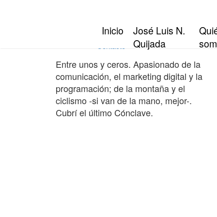
Inicio
José Luis N. Quijada
Inicio
José Luis N.
Qui
Quiénes somos
Quijada
som
Contacto
Entre unos y ceros. Apasionado de la
comunicación, el marketing digital y la
programación; de la montaña y el
ciclismo -si van de la mano, mejor-.
Cubrí el último Cónclave.