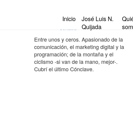
Inicio
José Luis N. Quijada
Inicio
José Luis N.
Qui
Quiénes somos
Quijada
som
Contacto
Entre unos y ceros. Apasionado de la
comunicación, el marketing digital y la
programación; de la montaña y el
ciclismo -si van de la mano, mejor-.
Cubrí el último Cónclave.