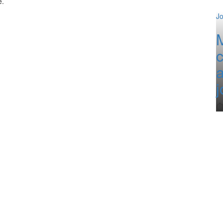
e.
Jo
a
⏱