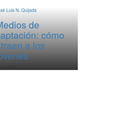
sé Luis N. Quijada
Medios de
captación: cómo
traen a los
jóvenes
️ 1m 23s