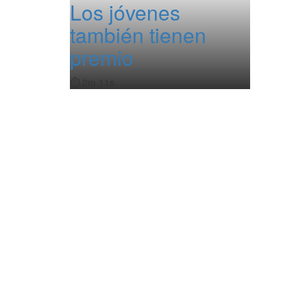
Los jóvenes
también tienen
premio
⏱️ 2m 11s