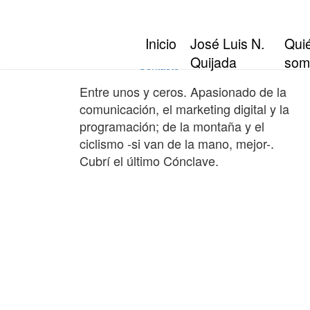
Inicio
José Luis N. Quijada
Inicio
José Luis N.
Qui
Quiénes somos
Quijada
som
Contacto
Entre unos y ceros. Apasionado de la
comunicación, el marketing digital y la
programación; de la montaña y el
ciclismo -si van de la mano, mejor-.
Cubrí el último Cónclave.