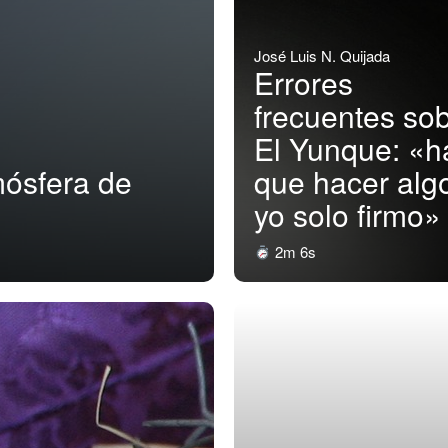
José Luis N. Quijada
Errores
frecuentes so
El Yunque: «h
mósfera de
que hacer algo
yo solo firmo»
2m 6s