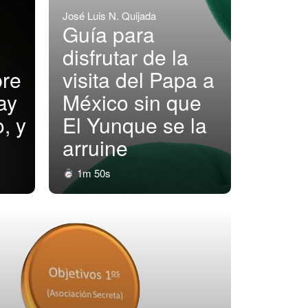
José Luis N. Quijada
Guía para
disfrutar de la
bre
visita del Papa a
ay
México sin que
, y
El Yunque se la
arruine
1m 50s