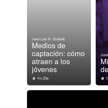
José Luis N. Quijada
Medios de
captación: cómo
José
atraen a los
Mi
jóvenes
de
1m 23s
1