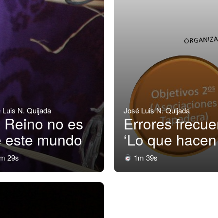
 Luis N. Quijada
José Luis N. Quijada
 Reino no es
Errores frecu
 este mundo
‘Lo que hacen
m 29s
1m 39s